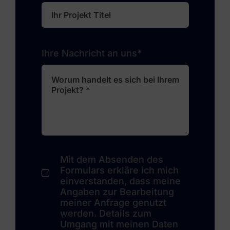
Ihre Nachricht an uns*
Mit dem Absenden des
Formulars erkläre ich mich
einverstanden, dass meine
Angaben zur Bearbeitung
meiner Anfrage genutzt
werden. Details zum
Umgang mit meinen Daten