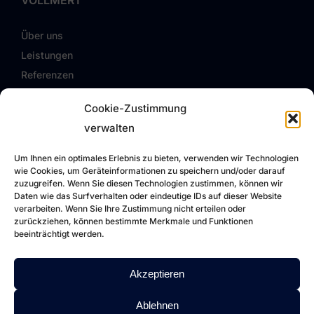
Über uns
Leistungen
Referenzen
FAQ
Cookie-Zustimmung
Karriere
verwalten
Impressum
Um Ihnen ein optimales Erlebnis zu bieten, verwenden wir Technologien
wie Cookies, um Geräteinformationen zu speichern und/oder darauf
Datenschutz
zuzugreifen. Wenn Sie diesen Technologien zustimmen, können wir
Daten wie das Surfverhalten oder eindeutige IDs auf dieser Website
verarbeiten. Wenn Sie Ihre Zustimmung nicht erteilen oder
zurückziehen, können bestimmte Merkmale und Funktionen
DOWNLOADS
beeinträchtigt werden.
Zertifikate
Akzeptieren
Vollmert Reports
AGBs
Ablehnen