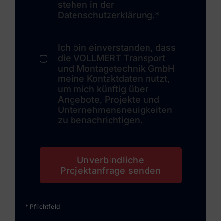
stehen in der
Datenschutzerklärung.*
Ich bin einverstanden, dass
die VOLLMERT Transport
und Montagetechnik GmbH
meine Kontaktdaten nutzt,
um mich künftig über
Angebote, Projekte und
Unternehmensneuigkeiten
zu benachrichtigen.
Unverbindliche
Projektanfrage senden
* Pflichtfeld