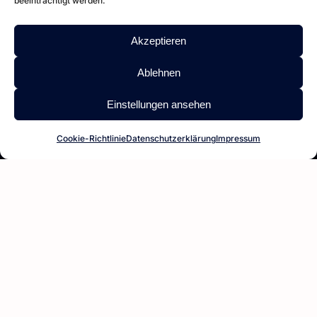
beeinträchtigt werden.
Referenzen
FAQ
Akzeptieren
Karriere
Ablehnen
Impressum
Einstellungen ansehen
Datenschutz
Cookie-Richtlinie
Datenschutzerklärung
Impressum
DOWNLOADS
Zertifikate
Vollmert Reports
AGBs
Wartungskalender