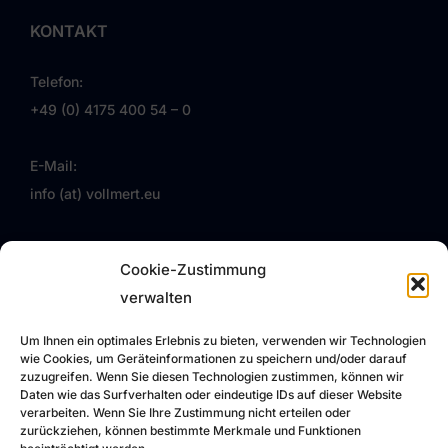
KONTAKT
Telefon:
+49 (0) 4175 400 54 – 0
E-Mail:
info (at) vollmert.eu
Folgen Sie uns auf Facebook
Cookie-Zustimmung
VOLLMERT EU
verwalten
Um Ihnen ein optimales Erlebnis zu bieten, verwenden wir Technologien
VOLLMERT
wie Cookies, um Geräteinformationen zu speichern und/oder darauf
zuzugreifen. Wenn Sie diesen Technologien zustimmen, können wir
Daten wie das Surfverhalten oder eindeutige IDs auf dieser Website
Über uns
verarbeiten. Wenn Sie Ihre Zustimmung nicht erteilen oder
Leistungen
zurückziehen, können bestimmte Merkmale und Funktionen