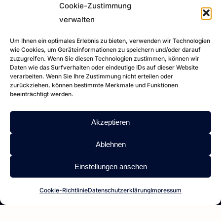
Leistungen
Cookie-Zustimmung
Referenzen
verwalten
FAQ
Um Ihnen ein optimales Erlebnis zu bieten, verwenden wir Technologien
Karriere
wie Cookies, um Geräteinformationen zu speichern und/oder darauf
zuzugreifen. Wenn Sie diesen Technologien zustimmen, können wir
Daten wie das Surfverhalten oder eindeutige IDs auf dieser Website
Impressum
verarbeiten. Wenn Sie Ihre Zustimmung nicht erteilen oder
zurückziehen, können bestimmte Merkmale und Funktionen
Datenschutz
beeinträchtigt werden.
Akzeptieren
DOWNLOADS
Ablehnen
Zertifikate
Vollmert Reports
Einstellungen ansehen
AGBs
Wartungskalender
Cookie-Richtlinie
Datenschutzerklärung
Impressum