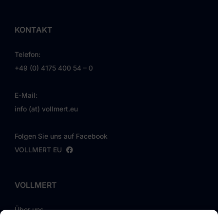
KONTAKT
Telefon:
+49 (0) 4175 400 54 – 0
E-Mail:
info (at) vollmert.eu
Folgen Sie uns auf Facebook
VOLLMERT EU
VOLLMERT
Über uns